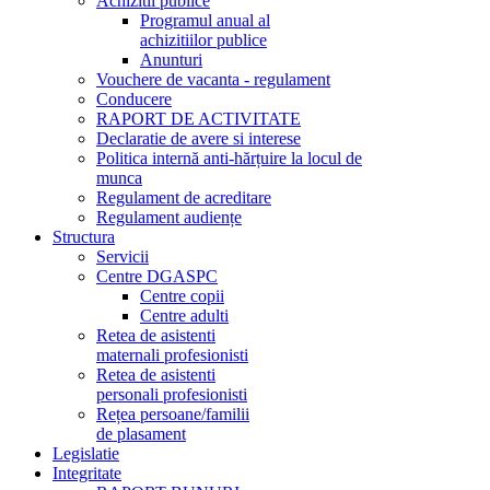
Achizitii publice
Programul anual al
achizitiilor publice
Anunturi
Vouchere de vacanta - regulament
Conducere
RAPORT DE ACTIVITATE
Declaratie de avere si interese
Politica internă anti-hărțuire la locul de
munca
Regulament de acreditare
Regulament audiențe
Structura
Servicii
Centre DGASPC
Centre copii
Centre adulti
Retea de asistenti
maternali profesionisti
Retea de asistenti
personali profesionisti
Rețea persoane/familii
de plasament
Legislatie
Integritate