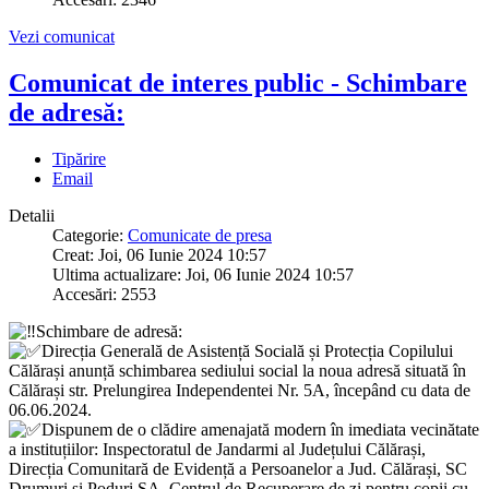
Vezi comunicat
Comunicat de interes public - Schimbare
de adresă:
Tipărire
Email
Detalii
Categorie:
Comunicate de presa
Creat: Joi, 06 Iunie 2024 10:57
Ultima actualizare: Joi, 06 Iunie 2024 10:57
Accesări: 2553
Schimbare de adresă:
Direcția Generală de Asistență Socială și Protecția Copilului
Călărași anunță schimbarea sediului social la noua adresă situată în
Călărași str. Prelungirea Independentei Nr. 5A, începând cu data de
06.06.2024.
Dispunem de o clădire amenajată modern în imediata vecinătate
a instituțiilor: Inspectoratul de Jandarmi al Județului Călărași,
Direcția Comunitară de Evidență a Persoanelor a Jud. Călărași, SC
Drumuri și Poduri SA, Centrul de Recuperare de zi pentru copii cu