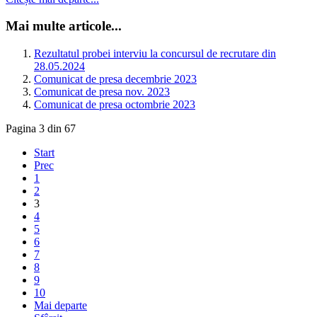
Mai multe articole...
Rezultatul probei interviu la concursul de recrutare din
28.05.2024
Comunicat de presa decembrie 2023
Comunicat de presa nov. 2023
Comunicat de presa octombrie 2023
Pagina 3 din 67
Start
Prec
1
2
3
4
5
6
7
8
9
10
Mai departe