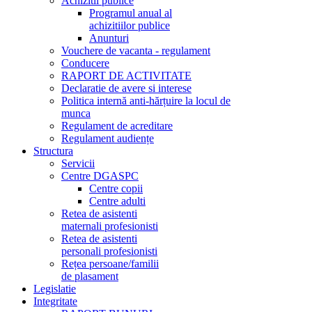
Achizitii publice
Programul anual al
achizitiilor publice
Anunturi
Vouchere de vacanta - regulament
Conducere
RAPORT DE ACTIVITATE
Declaratie de avere si interese
Politica internă anti-hărțuire la locul de
munca
Regulament de acreditare
Regulament audiențe
Structura
Servicii
Centre DGASPC
Centre copii
Centre adulti
Retea de asistenti
maternali profesionisti
Retea de asistenti
personali profesionisti
Rețea persoane/familii
de plasament
Legislatie
Integritate