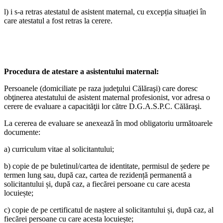
l) i s-a retras atestatul de asistent maternal, cu excepția situației în
care atestatul a fost retras la cerere.
Procedura de atestare a asistentului maternal:
Persoanele (domiciliate pe raza judeţului Călăraşi) care doresc
obţinerea atestatului de asistent maternal profesionist, vor adresa o
cerere de evaluare a capacităţii lor către D.G.A.S.P.C. Călăraşi.
La cererea de evaluare se anexează în mod obligatoriu următoarele
documente:
a) curriculum vitae al solicitantului;
b) copie de pe buletinul/cartea de identitate, permisul de ședere pe
termen lung sau, după caz, cartea de rezidență permanentă a
solicitantului și, după caz, a fiecărei persoane cu care acesta
locuiește;
c) copie de pe certificatul de naștere al solicitantului și, după caz, al
fiecărei persoane cu care acesta locuiește;