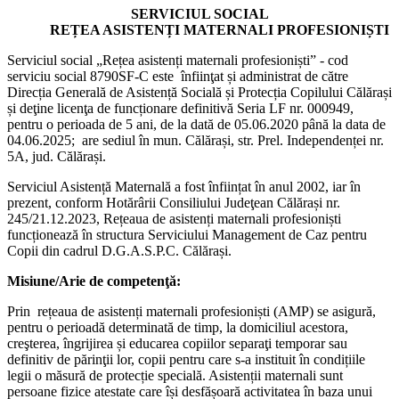
SERVICIUL SOCIAL
REȚEA ASISTENȚI MATERNALI PROFESIONIȘTI
Serviciul social „Rețea asistenți maternali profesioniști” - cod
serviciu social 8790SF-C este înfiinţat și administrat de către
Direcția Generală de Asistență Socială și Protecția Copilului Călărași
și deţine licenţa de funcționare definitivă Seria LF nr. 000949,
pentru o perioada de 5 ani, de la dată de 05.06.2020 până la data de
04.06.2025; are sediul în mun. Călărași, str. Prel. Independenței nr.
5A, jud. Călărași.
Serviciul Asistență Maternală a fost înființat în anul 2002, iar în
prezent, conform Hotărârii Consiliului Judeţean Călărași nr.
245/21.12.2023, Rețeaua de asistenți maternali profesioniști
funcționează în structura Serviciului Management de Caz pentru
Copii din cadrul D.G.A.S.P.C. Călărași.
Misiune/Arie de competenţă:
Prin rețeaua de asistenți maternali profesioniști (AMP) se asigură,
pentru o perioadă determinată de timp, la domiciliul acestora,
creşterea, îngrijirea și educarea copiilor separaţi temporar sau
definitiv de părinţii lor, copii pentru care s-a instituit în condițiile
legii o măsură de protecție specială. Asistenții maternali sunt
persoane fizice atestate care își desfășoară activitatea în baza unui