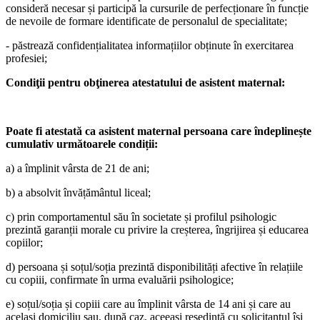
consideră necesar și participă la cursurile de perfecționare în funcție
de nevoile de formare identificate de personalul de specialitate;
- păstrează confidențialitatea informațiilor obținute în exercitarea
profesiei;
Condiţii pentru obţinerea atestatului de asistent maternal:
Poate fi atestată ca asistent maternal persoana care îndeplinește
cumulativ următoarele condiții:
a) a împlinit vârsta de 21 de ani;
b) a absolvit învățământul liceal;
c) prin comportamentul său în societate și profilul psihologic
prezintă garanții morale cu privire la creșterea, îngrijirea și educarea
copiilor;
d) persoana și soțul/soția prezintă disponibilități afective în relațiile
cu copiii, confirmate în urma evaluării psihologice;
e) soțul/soția și copiii care au împlinit vârsta de 14 ani și care au
același domiciliu sau, după caz, aceeași reședință cu solicitantul își