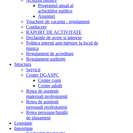
Achizitii publice
Programul anual al
achizitiilor publice
Anunturi
Vouchere de vacanta - regulament
Conducere
RAPORT DE ACTIVITATE
Declaratie de avere si interese
Politica internă anti-hărțuire la locul de
munca
Regulament de acreditare
Regulament audiențe
Structura
Servicii
Centre DGASPC
Centre copii
Centre adulti
Retea de asistenti
maternali profesionisti
Retea de asistenti
personali profesionisti
Rețea persoane/familii
de plasament
Legislatie
Integritate