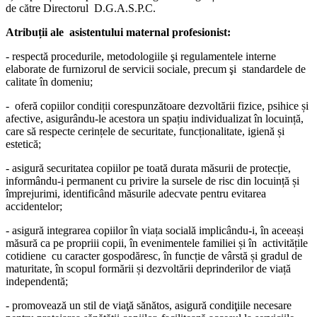
de către Directorul D.G.A.S.P.C.
Atribuții ale asistentului maternal profesionist
:
- respectă procedurile, metodologiile şi regulamentele interne
elaborate de furnizorul de servicii sociale, precum şi standardele de
calitate în domeniu;
- oferă copiilor condiții corespunzătoare dezvoltării fizice, psihice și
afective, asigurându-le acestora un spațiu individualizat în locuință,
care să respecte cerințele de securitate, funcționalitate, igienă și
estetică;
- asigură securitatea copiilor pe toată durata măsurii de protecție,
informându-i permanent cu privire la sursele de risc din locuință și
împrejurimi, identificând măsurile adecvate pentru evitarea
accidentelor;
- asigură integrarea copiilor în viața socială implicându-i, în aceeași
măsură ca pe propriii copii, în evenimentele familiei și în activitățile
cotidiene cu caracter gospodăresc, în funcție de vârstă și gradul de
maturitate, în scopul formării și dezvoltării deprinderilor de viață
independentă;
- promovează un stil de viaţă sănătos, asigură condiţiile necesare