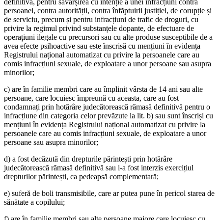
definitivă, pentru săvârșirea cu intenție a unei infracțiuni contra
persoanei, contra autorității, contra înfăptuirii justiției, de corupție și
de serviciu, precum și pentru infracțiuni de trafic de droguri, cu
privire la regimul privind substanțele dopante, de efectuare de
operațiuni ilegale cu precursori sau cu alte produse susceptibile de a
avea efecte psihoactive sau este înscrisă cu mențiuni în evidența
Registrului național automatizat cu privire la persoanele care au
comis infracțiuni sexuale, de exploatare a unor persoane sau asupra
minorilor;
c) are în familie membri care au împlinit vârsta de 14 ani sau alte
persoane, care locuiesc împreună cu aceasta, care au fost
condamnați prin hotărâre judecătorească rămasă definitivă pentru o
infracțiune din categoria celor prevăzute la lit. b) sau sunt înscriși cu
mențiuni în evidența Registrului național automatizat cu privire la
persoanele care au comis infracțiuni sexuale, de exploatare a unor
persoane sau asupra minorilor;
d) a fost decăzută din drepturile părintești prin hotărâre
judecătorească rămasă definitivă sau i-a fost interzis exercițiul
drepturilor părintești, ca pedeapsă complementară;
e) suferă de boli transmisibile, care ar putea pune în pericol starea de
sănătate a copilului;
f) are în familie membri sau alte persoane majore care locuiesc cu