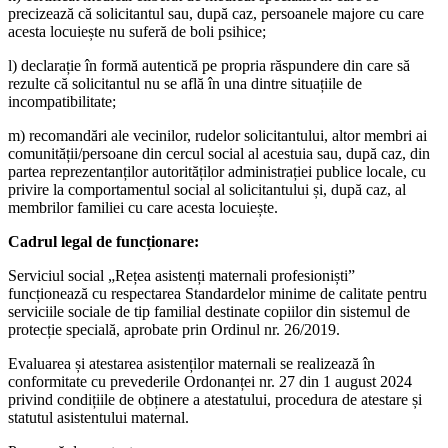
precizează că solicitantul sau, după caz, persoanele majore cu care
acesta locuiește nu suferă de boli psihice;
l) declarație în formă autentică pe propria răspundere din care să
rezulte că solicitantul nu se află în una dintre situațiile de
incompatibilitate;
m) recomandări ale vecinilor, rudelor solicitantului, altor membri ai
comunității/persoane din cercul social al acestuia sau, după caz, din
partea reprezentanților autorităților administrației publice locale, cu
privire la comportamentul social al solicitantului și, după caz, al
membrilor familiei cu care acesta locuiește.
Cadrul legal de funcționare:
Serviciul social „Rețea asistenți maternali profesioniști”
funcționează cu respectarea Standardelor minime de calitate pentru
serviciile sociale de tip familial destinate copiilor din sistemul de
protecție specială, aprobate prin Ordinul nr. 26/2019.
Evaluarea și atestarea asistenților maternali se realizează în
conformitate cu prevederile Ordonanței nr. 27 din 1 august 2024
privind condițiile de obținere a atestatului, procedura de atestare și
statutul asistentului maternal.