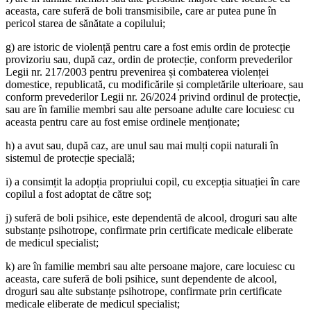
aceasta, care suferă de boli transmisibile, care ar putea pune în
pericol starea de sănătate a copilului;
g) are istoric de violență pentru care a fost emis ordin de protecție
provizoriu sau, după caz, ordin de protecție, conform prevederilor
Legii nr. 217/2003 pentru prevenirea și combaterea violenței
domestice, republicată, cu modificările și completările ulterioare, sau
conform prevederilor Legii nr. 26/2024 privind ordinul de protecție,
sau are în familie membri sau alte persoane adulte care locuiesc cu
aceasta pentru care au fost emise ordinele menționate;
h) a avut sau, după caz, are unul sau mai mulți copii naturali în
sistemul de protecție specială;
i) a consimțit la adopția propriului copil, cu excepția situației în care
copilul a fost adoptat de către soț;
j) suferă de boli psihice, este dependentă de alcool, droguri sau alte
substanțe psihotrope, confirmate prin certificate medicale eliberate
de medicul specialist;
k) are în familie membri sau alte persoane majore, care locuiesc cu
aceasta, care suferă de boli psihice, sunt dependente de alcool,
droguri sau alte substanțe psihotrope, confirmate prin certificate
medicale eliberate de medicul specialist;