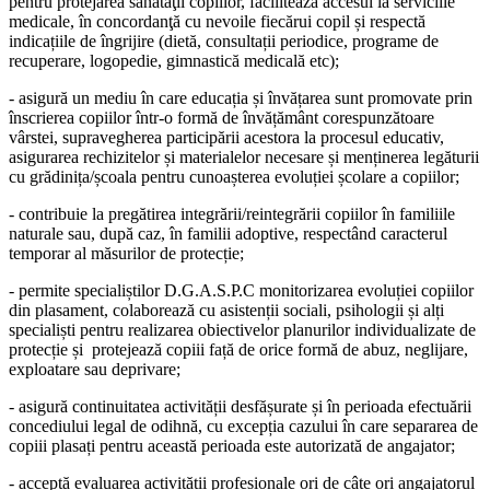
pentru protejarea sănătăţii copiilor, facilitează accesul la serviciile
medicale, în concordanţă cu nevoile fiecărui copil și respectă
indicațiile de îngrijire (dietă, consultații periodice, programe de
recuperare, logopedie, gimnastică medicală etc);
- asigură un mediu în care educația și învățarea sunt promovate prin
înscrierea copiilor într-o formă de învățământ corespunzătoare
vârstei, supravegherea participării acestora la procesul educativ,
asigurarea rechizitelor și materialelor necesare și menținerea legăturii
cu grădinița/școala pentru cunoașterea evoluției școlare a copiilor;
- contribuie la pregătirea integrării/reintegrării copiilor în familiile
naturale sau, după caz, în familii adoptive, respectând caracterul
temporar al măsurilor de protecție;
- permite specialiștilor D.G.A.S.P.C monitorizarea evoluției copiilor
din plasament, colaborează cu asistenții sociali, psihologii și alți
specialiști pentru realizarea obiectivelor planurilor individualizate de
protecție și protejează copiii față de orice formă de abuz, neglijare,
exploatare sau deprivare;
- asigură continuitatea activității desfășurate și în perioada efectuării
concediului legal de odihnă, cu excepția cazului în care separarea de
copiii plasați pentru această perioada este autorizată de angajator;
- acceptă evaluarea activității profesionale ori de câte ori angajatorul