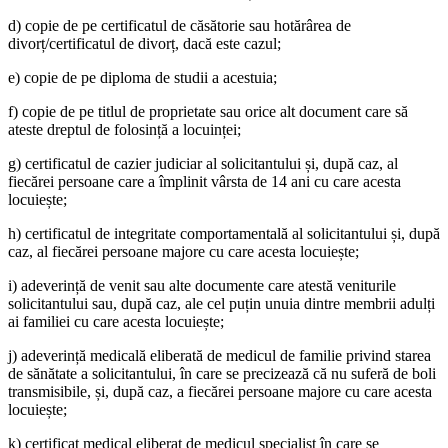
d) copie de pe certificatul de căsătorie sau hotărârea de
divorț/certificatul de divorț, dacă este cazul;
e) copie de pe diploma de studii a acestuia;
f) copie de pe titlul de proprietate sau orice alt document care să
ateste dreptul de folosință a locuinței;
g) certificatul de cazier judiciar al solicitantului și, după caz, al
fiecărei persoane care a împlinit vârsta de 14 ani cu care acesta
locuiește;
h) certificatul de integritate comportamentală al solicitantului și, după
caz, al fiecărei persoane majore cu care acesta locuiește;
i) adeverință de venit sau alte documente care atestă veniturile
solicitantului sau, după caz, ale cel puțin unuia dintre membrii adulți
ai familiei cu care acesta locuiește;
j) adeverință medicală eliberată de medicul de familie privind starea
de sănătate a solicitantului, în care se precizează că nu suferă de boli
transmisibile, și, după caz, a fiecărei persoane majore cu care acesta
locuiește;
k) certificat medical eliberat de medicul specialist în care se