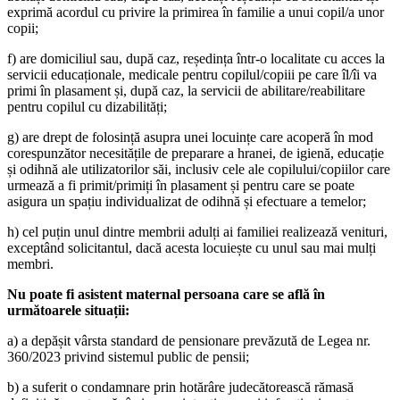
exprimă acordul cu privire la primirea în familie a unui copil/a unor
copii;
f) are domiciliul sau, după caz, reședința într-o localitate cu acces la
servicii educaționale, medicale pentru copilul/copiii pe care îl/îi va
primi în plasament și, după caz, la servicii de abilitare/reabilitare
pentru copilul cu dizabilități;
g) are drept de folosință asupra unei locuințe care acoperă în mod
corespunzător necesitățile de preparare a hranei, de igienă, educație
și odihnă ale utilizatorilor săi, inclusiv cele ale copilului/copiilor care
urmează a fi primit/primiți în plasament și pentru care se poate
asigura un spațiu individualizat de odihnă și efectuare a temelor;
h) cel puțin unul dintre membrii adulți ai familiei realizează venituri,
exceptând solicitantul, dacă acesta locuiește cu unul sau mai mulți
membri.
Nu poate fi asistent maternal persoana care se află în
următoarele situații:
a) a depășit vârsta standard de pensionare prevăzută de Legea nr.
360/2023 privind sistemul public de pensii;
b) a suferit o condamnare prin hotărâre judecătorească rămasă