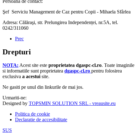
Persoană de contact:
Şef Serviciu Management de Caz pentru Copii - Mihaela Sfârlea
Adresa: Călăraşi, str. Prelungirea Independenței, nr.5A, tel.
0242/311060
Prec
Drepturi
NOTA:
Acest site este
proprietatea dgaspc-cl.ro
.
Toate imaginile
si informatiile sunt proprietatea
dgaspc-cl.ro
pentru folosirea
exclusiva
a acestui
site.
Ne gasiti pe unul din linkurile de mai jos.
Urmariti-ne:
Designed by
TOPSMIN SOLUTION SRL - vreausite.eu
Politica de cookie
Declaratie de accesibilitate
SUS