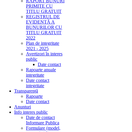
RAPORT BUNURI
PRIMITE CU
TITLU GRATUIT
REGISTRUL DE
EVIDENTĂ A
BUNURILOR CU
TITLU GRATUIT
2022
Plan de integritate
2021 - 2025
Avertizori în interes
public
Date contact
Rapoarte anuale
integritate
Date contact
integritate
Transparență
Rapoarte
Date contact
Anunturi
Info interes public
Date de contact
Informare Publica
Formulare (model,