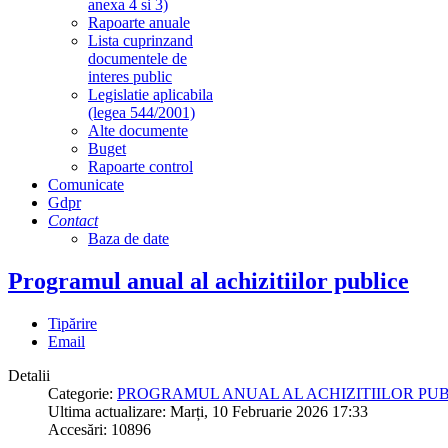
anexa 4 si 3)
Rapoarte anuale
Lista cuprinzand
documentele de
interes public
Legislatie aplicabila
(legea 544/2001)
Alte documente
Buget
Rapoarte control
Comunicate
Gdpr
Contact
Baza de date
Programul anual al achizitiilor publice
Tipărire
Email
Detalii
Categorie:
PROGRAMUL ANUAL AL ACHIZITIILOR PU
Ultima actualizare: Marți, 10 Februarie 2026 17:33
Accesări: 10896