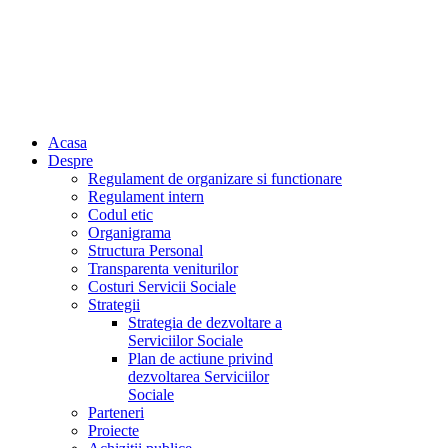
Acasa
Despre
Regulament de organizare si functionare
Regulament intern
Codul etic
Organigrama
Structura Personal
Transparenta veniturilor
Costuri Servicii Sociale
Strategii
Strategia de dezvoltare a
Serviciilor Sociale
Plan de actiune privind
dezvoltarea Serviciilor
Sociale
Parteneri
Proiecte