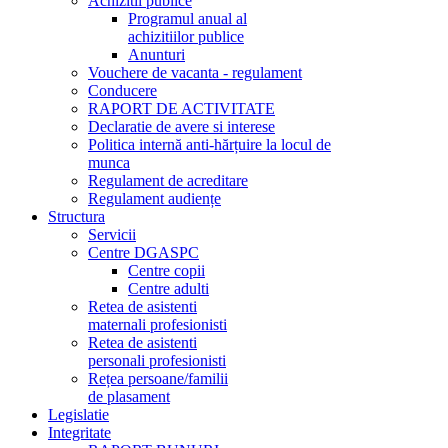
Achizitii publice
Programul anual al
achizitiilor publice
Anunturi
Vouchere de vacanta - regulament
Conducere
RAPORT DE ACTIVITATE
Declaratie de avere si interese
Politica internă anti-hărțuire la locul de
munca
Regulament de acreditare
Regulament audiențe
Structura
Servicii
Centre DGASPC
Centre copii
Centre adulti
Retea de asistenti
maternali profesionisti
Retea de asistenti
personali profesionisti
Rețea persoane/familii
de plasament
Legislatie
Integritate