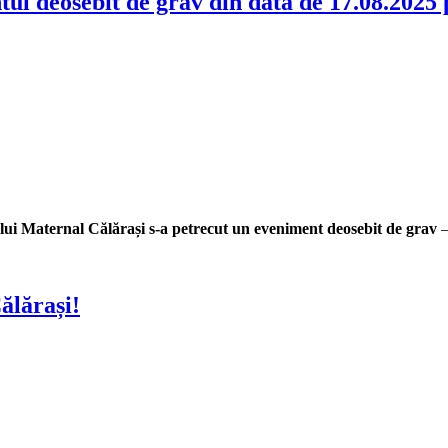
tul deosebit de grav din data de 17.08.2025 
lui Maternal Călărași s-a petrecut un eveniment deosebit de grav
Călărași!