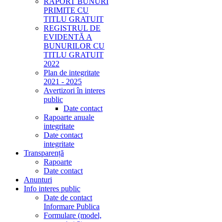
RAPORT BUNURI
PRIMITE CU
TITLU GRATUIT
REGISTRUL DE
EVIDENTĂ A
BUNURILOR CU
TITLU GRATUIT
2022
Plan de integritate
2021 - 2025
Avertizori în interes
public
Date contact
Rapoarte anuale
integritate
Date contact
integritate
Transparență
Rapoarte
Date contact
Anunturi
Info interes public
Date de contact
Informare Publica
Formulare (model,