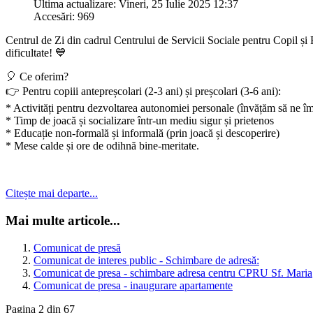
Ultima actualizare: Vineri, 25 Iulie 2025 12:37
Accesări: 969
Centrul de Zi din cadrul Centrului de Servicii Sociale pentru Copil și 
dificultate! 💙
🎈 Ce oferim?
👉 Pentru copiii antepreșcolari (2-3 ani) și preșcolari (3-6 ani):
* Activități pentru dezvoltarea autonomiei personale (învățăm să ne î
* Timp de joacă și socializare într-un mediu sigur și prietenos
* Educație non-formală și informală (prin joacă și descoperire)
* Mese calde și ore de odihnă bine-meritate.
Citește mai departe...
Mai multe articole...
Comunicat de presă
Comunicat de interes public - Schimbare de adresă:
Comunicat de presa - schimbare adresa centru CPRU Sf. Maria
Comunicat de presa - inaugurare apartamente
Pagina 2 din 67