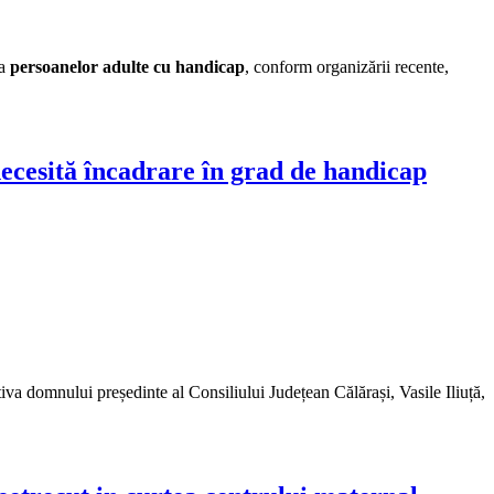
 a
persoanelor
adulte
cu handicap
, conform organizării recente,
necesită încadrare în grad de handicap
tiva domnului președinte al Consiliului Județean Călărași, Vasile Iliuță,