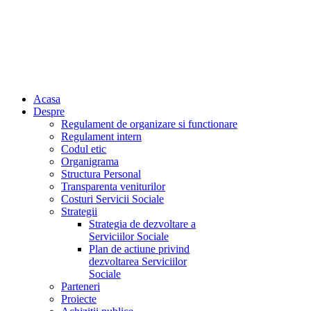
Acasa
Despre
Regulament de organizare si functionare
Regulament intern
Codul etic
Organigrama
Structura Personal
Transparenta veniturilor
Costuri Servicii Sociale
Strategii
Strategia de dezvoltare a
Serviciilor Sociale
Plan de actiune privind
dezvoltarea Serviciilor
Sociale
Parteneri
Proiecte