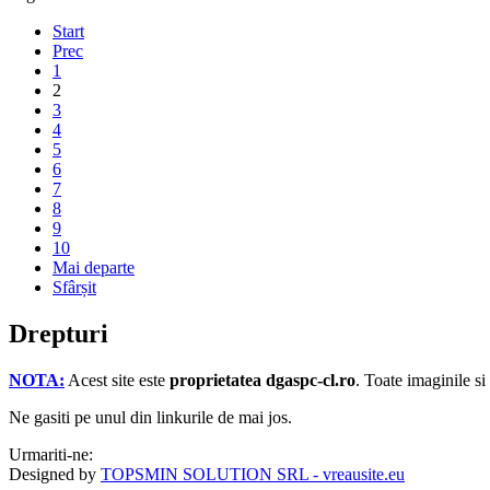
Start
Prec
1
2
3
4
5
6
7
8
9
10
Mai departe
Sfârșit
Drepturi
NOTA:
Acest site este
proprietatea dgaspc-cl.ro
.
Toate imaginile si
Ne gasiti pe unul din linkurile de mai jos.
Urmariti-ne:
Designed by
TOPSMIN SOLUTION SRL - vreausite.eu