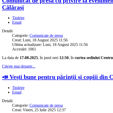
Comunicat de presă cu privire la evenimen
Călărași
Tipărire
Email
Detalii
Categorie:
Comunicate de presa
Creat: Luni, 18 August 2025 11:56
Ultima actualizare: Luni, 18 August 2025 11:56
Accesări: 1061
La data de
17.08.2025
, în jurul orei
12
:
50
, în
curtea sediului Centru
Citește mai departe...
📣 Vești bune pentru părinții și copiii din 
Tipărire
Email
Detalii
Categorie:
Comunicate de presa
Creat: Vineri, 25 Iulie 2025 12:37