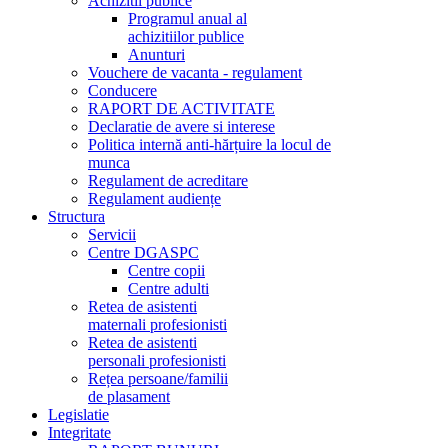
Achizitii publice
Programul anual al
achizitiilor publice
Anunturi
Vouchere de vacanta - regulament
Conducere
RAPORT DE ACTIVITATE
Declaratie de avere si interese
Politica internă anti-hărțuire la locul de
munca
Regulament de acreditare
Regulament audiențe
Structura
Servicii
Centre DGASPC
Centre copii
Centre adulti
Retea de asistenti
maternali profesionisti
Retea de asistenti
personali profesionisti
Rețea persoane/familii
de plasament
Legislatie
Integritate