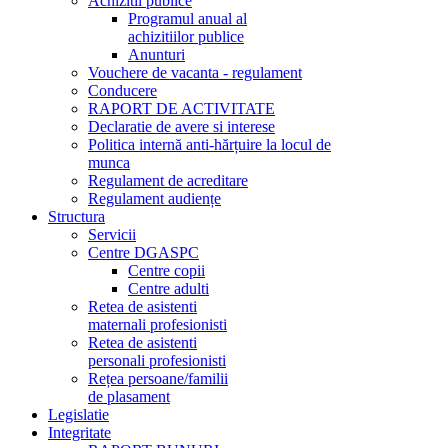
Achizitii publice
Programul anual al
achizitiilor publice
Anunturi
Vouchere de vacanta - regulament
Conducere
RAPORT DE ACTIVITATE
Declaratie de avere si interese
Politica internă anti-hărțuire la locul de
munca
Regulament de acreditare
Regulament audiențe
Structura
Servicii
Centre DGASPC
Centre copii
Centre adulti
Retea de asistenti
maternali profesionisti
Retea de asistenti
personali profesionisti
Rețea persoane/familii
de plasament
Legislatie
Integritate