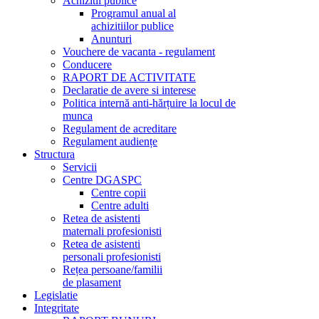
Achizitii publice
Programul anual al
achizitiilor publice
Anunturi
Vouchere de vacanta - regulament
Conducere
RAPORT DE ACTIVITATE
Declaratie de avere si interese
Politica internă anti-hărțuire la locul de
munca
Regulament de acreditare
Regulament audiențe
Structura
Servicii
Centre DGASPC
Centre copii
Centre adulti
Retea de asistenti
maternali profesionisti
Retea de asistenti
personali profesionisti
Rețea persoane/familii
de plasament
Legislatie
Integritate