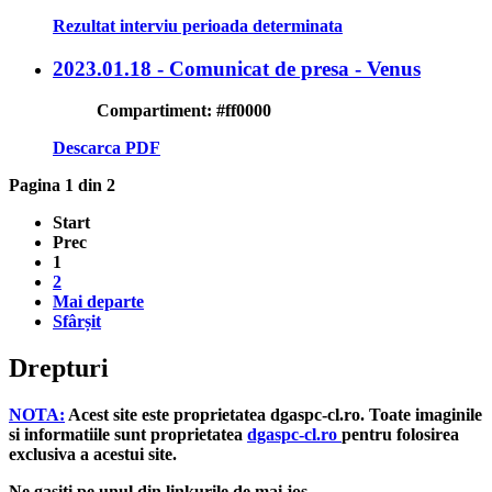
Rezultat interviu perioada determinata
2023.01.18 - Comunicat de presa - Venus
Compartiment:
#ff0000
Descarca PDF
Pagina 1 din 2
Start
Prec
1
2
Mai departe
Sfârșit
Drepturi
NOTA:
Acest site este
proprietatea dgaspc-cl.ro
.
Toate imaginile
si informatiile sunt proprietatea
dgaspc-cl.ro
pentru folosirea
exclusiva
a acestui
site.
Ne gasiti pe unul din linkurile de mai jos.