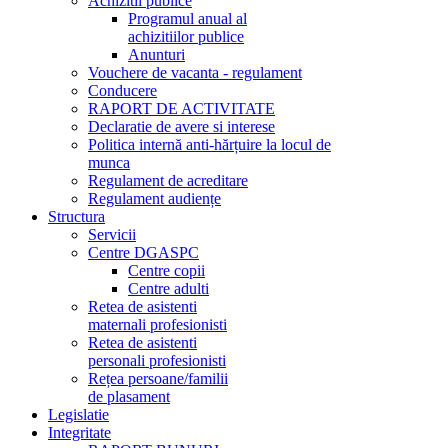
Achizitii publice
Programul anual al
achizitiilor publice
Anunturi
Vouchere de vacanta - regulament
Conducere
RAPORT DE ACTIVITATE
Declaratie de avere si interese
Politica internă anti-hărțuire la locul de
munca
Regulament de acreditare
Regulament audiențe
Structura
Servicii
Centre DGASPC
Centre copii
Centre adulti
Retea de asistenti
maternali profesionisti
Retea de asistenti
personali profesionisti
Rețea persoane/familii
de plasament
Legislatie
Integritate