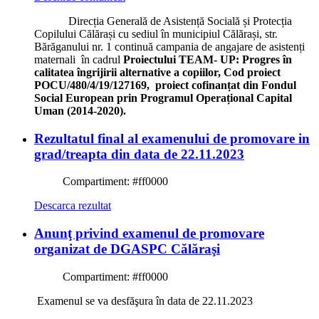
Direcția Generală de Asistență Socială și Protecția
Copilului Călărași cu sediul în municipiul Călărași, str.
Bărăganului nr. 1 continuă campania de angajare de asistenți
maternali în cadrul
Proiectului TEAM- UP: Progres în
calitatea îngrijirii alternative a copiilor, Cod proiect
POCU/480/4/19/127169, proiect cofinanțat din Fondul
Social European prin Programul Operațional Capital
Uman (2014-2020).
Rezultatul final al examenului de promovare in
grad/treapta din data de 22.11.2023
Compartiment:
#ff0000
Descarca rezultat
Anunţ privind examenul de promovare
organizat de DGASPC Călăraşi
Compartiment:
#ff0000
Examenul se va desfăşura în data de 22.11.2023