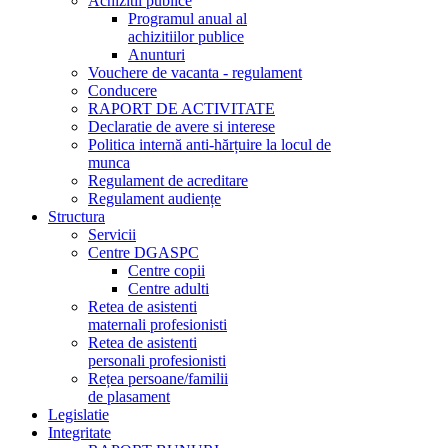
Achizitii publice
Programul anual al
achizitiilor publice
Anunturi
Vouchere de vacanta - regulament
Conducere
RAPORT DE ACTIVITATE
Declaratie de avere si interese
Politica internă anti-hărțuire la locul de
munca
Regulament de acreditare
Regulament audiențe
Structura
Servicii
Centre DGASPC
Centre copii
Centre adulti
Retea de asistenti
maternali profesionisti
Retea de asistenti
personali profesionisti
Rețea persoane/familii
de plasament
Legislatie
Integritate