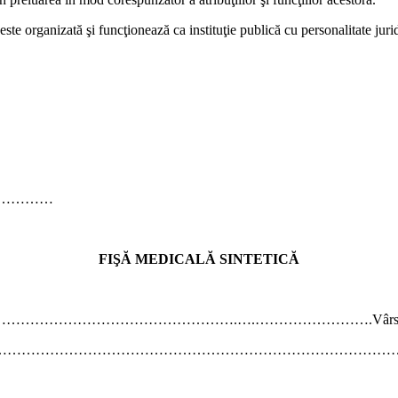
ste organizată şi funcţionează ca instituţie publică cu personalitate juri
……………
FIŞĂ MEDICALĂ SINTETICĂ
………………………………………………….….…………………….Vârs
…………………………………………………………………………