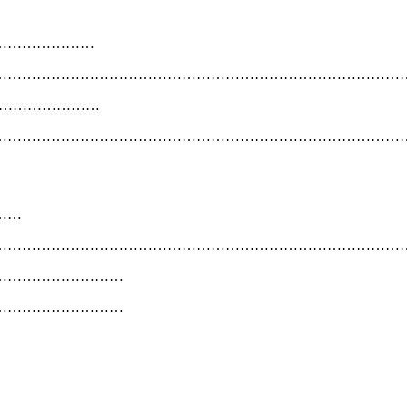
……………………
…………………………………………………………………………
……………………
…………………………………………………………………………
……
…………………………………………………………………………
………………………
………………………