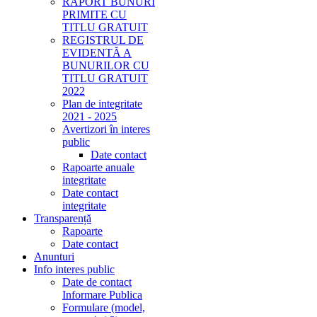
RAPORT BUNURI
PRIMITE CU
TITLU GRATUIT
REGISTRUL DE
EVIDENTĂ A
BUNURILOR CU
TITLU GRATUIT
2022
Plan de integritate
2021 - 2025
Avertizori în interes
public
Date contact
Rapoarte anuale
integritate
Date contact
integritate
Transparență
Rapoarte
Date contact
Anunturi
Info interes public
Date de contact
Informare Publica
Formulare (model,