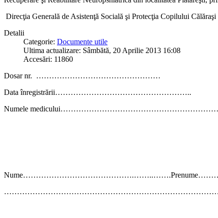
Direcţia Generală de Asistenţă Socială şi Protecţia Copilului Călăraşi e
Detalii
Categorie:
Documente utile
Ultima actualizare: Sâmbătă, 20 Aprilie 2013 16:08
Accesări: 11860
Dosar nr. …………………………………………
Data
înregistrării……………………………………………..
Numele medicului…………………………………………………
Nume…………………………………….……..…….Prenume
………………………………………………………………………