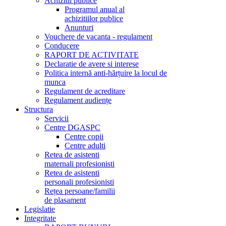
Achizitii publice
Programul anual al
achizitiilor publice
Anunturi
Vouchere de vacanta - regulament
Conducere
RAPORT DE ACTIVITATE
Declaratie de avere si interese
Politica internă anti-hărțuire la locul de
munca
Regulament de acreditare
Regulament audiențe
Structura
Servicii
Centre DGASPC
Centre copii
Centre adulti
Retea de asistenti
maternali profesionisti
Retea de asistenti
personali profesionisti
Rețea persoane/familii
de plasament
Legislatie
Integritate