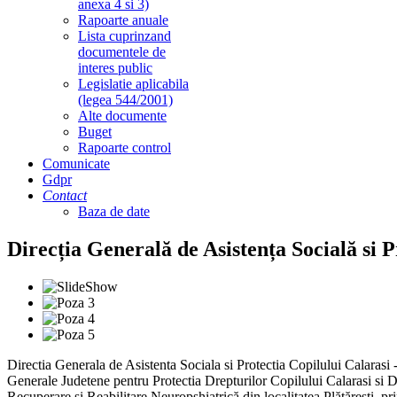
anexa 4 si 3)
Rapoarte anuale
Lista cuprinzand
documentele de
interes public
Legislatie aplicabila
(legea 544/2001)
Alte documente
Buget
Rapoarte control
Comunicate
Gdpr
Contact
Baza de date
Direcția Generală de Asistența Socială si P
Directia Generala de Asistenta Sociala si Protectia Copilului Calarasi
Generale Judetene pentru Protectia Drepturilor Copilului Calarasi si Dir
Recuperare şi Reabilitare Neuropshiatrică din localitatea Plătăreşti, pri