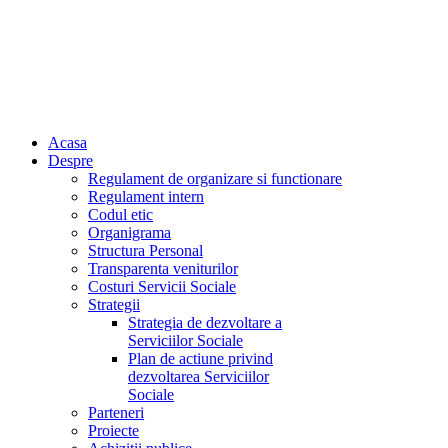
Acasa
Despre
Regulament de organizare si functionare
Regulament intern
Codul etic
Organigrama
Structura Personal
Transparenta veniturilor
Costuri Servicii Sociale
Strategii
Strategia de dezvoltare a
Serviciilor Sociale
Plan de actiune privind
dezvoltarea Serviciilor
Sociale
Parteneri
Proiecte