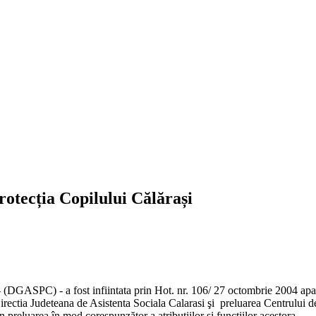
rotecția Copilului Călărași
 - (DGASPC) - a fost infiintata prin Hot. nr. 106/ 27 octombrie 2004 apa
ectia Judeteana de Asistenta Sociala Calarasi şi preluarea Centrului de I
n preluarea în mod corespunzător a atribuţiilor şi funcţiilor acestora.