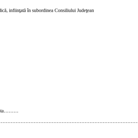
dică, infiinţată în subordinea Consiliului Judeţean
ta………
…………………………………………………………………………